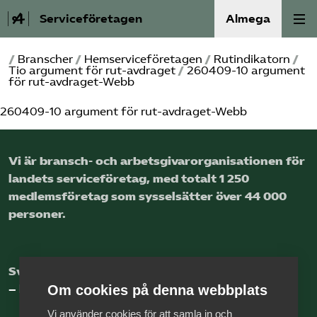
Serviceföretagen
Almega
/
Branscher
/
Hemservice­företagen
/
Rutindikatorn
/
Om Service­företagen
Tio argument för rut-avdraget
/
260409-10 argument
för rut-avdraget-Webb
Branscher
260409-10 argument för rut-avdraget-Webb
Medlemskap
Vi är bransch- och arbetsgivar­organisationen för
landets service­företag, med totalt 1 250
Auktorisation
medlems­företag som sysselsätter över 44 000
personer.
Våra frågor
SRY
Sveriges nya basnäring
– landets främsta integrationsmotor.
Om cookies på denna webbplats
Bli medlem
Vi använder cookies för att samla in och