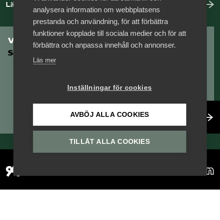
Läs mer om oss
analysera information om webbplatsens
Logga in på Arbetsgivarguiden
prestanda och användning, för att förbättra
funktioner kopplade till sociala medier och för att
Vill du vara en del av
förbättra och anpassa innehåll och annonser.
Sök på serviceforetagen.se
Serviceföretagen?
Läs mer
Inställningar för cookies
Press
In English
AVBÖJ ALLA COOKIES
Bli medlem
Om webbplatsen
Beställ trycksaker
TILLÅT ALLA COOKIES