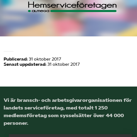
Logga in på Arbetsgivarguiden
Sök på serviceforetagen.se
Press
Publicerad:
31 oktober 2017
Senast uppdaterad:
31 oktober 2017
In English
Om webbplatsen
Beställ trycksaker
Vi är bransch- och arbetsgivar­organisationen för
landets service­företag, med totalt 1 250
medlems­företag som sysselsätter över 44 000
personer.