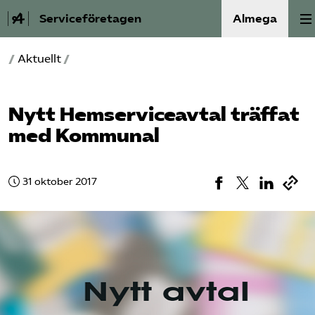
Serviceföretagen
Almega
/
Aktuellt
/
Om Service­företagen
Branscher
Nytt Hemserviceavtal träffat
med Kommunal
Medlemskap
Auktorisation
31 oktober 2017
Våra frågor
SRY
Bli medlem