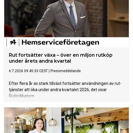
Logga in på Arbetsgivarguiden
Sök på serviceforetagen.se
Press
In English
Om webbplatsen
Beställ trycksaker