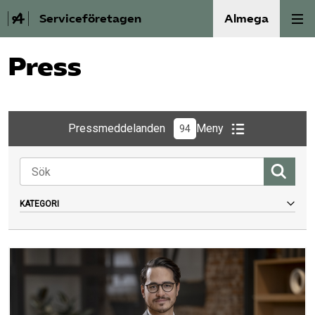
Serviceföretagen
Almega
Press
Om Service­företagen
Branscher
Medlemskap
Auktorisation
Våra frågor
SRY
Bli medlem