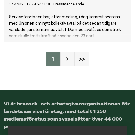
Vi är bransch- och arbetsgivar­organisationen för
landets service­företag, med totalt 1 250
medlems­företag som sysselsätter över 44 000
personer.