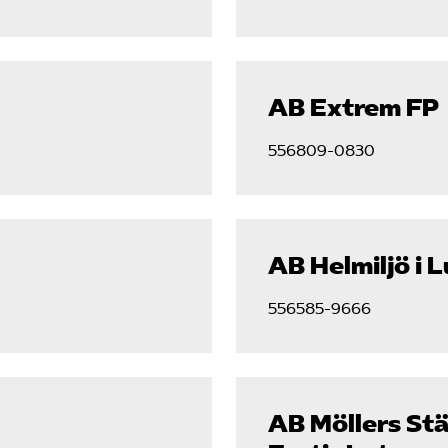
AB Extrem FP
556809-0830
AB Helmiljö i 
556585-9666
AB Möllers St