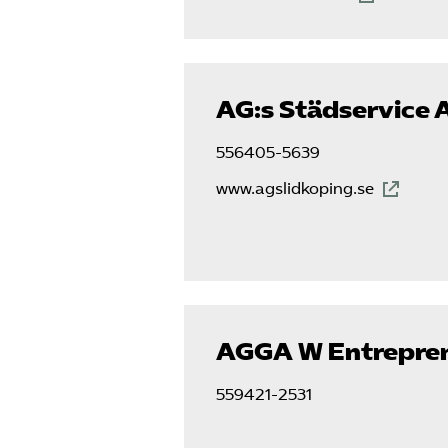
AG:s Städservice 
556405-5639
www.agslidkoping.se
AGGA W Entrepre
559421-2531