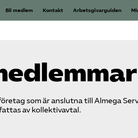
Bli medlem
Kontakt
Arbetsgivarguiden
Mi
medlemmar
öretag som är anslutna till Almega Serv
tas av kollektivavtal.