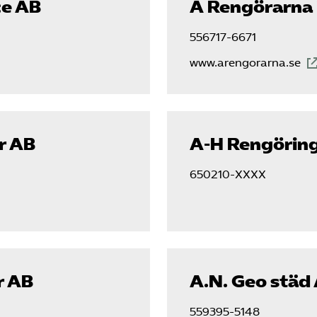
ce AB
A Rengörarna 
556717-6671
www.arengorarna.se
rr AB
A-H Rengörin
650210-XXXX
r AB
A.N. Geo städ
559395-5148