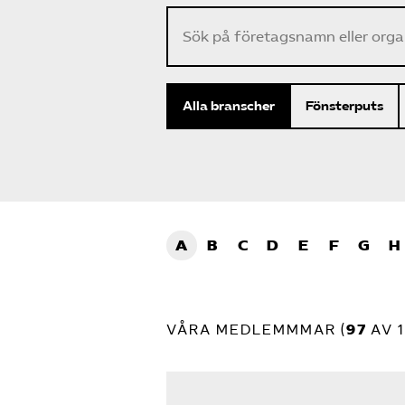
Alla branscher
Fönsterputs
A
B
C
D
E
F
G
H
VÅRA MEDLEMMMAR (
97
AV 1