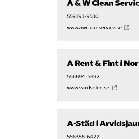
A & W Clean Servi
559393-9530
www.awcleanservice.se
A Rent & Fint i No
556894-5892
www.vardsolen.se
A-Städ i Arvidsjau
556388-6422