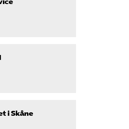
vice
d
t i Skåne