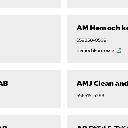
AM Hem och k
559258-0509
hemochkontor.se
AB
AMJ Clean and
556515-5388