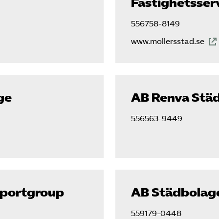
Fastighetsser
556758-8149
www.mollersstad.se
ge
AB Renva Stä
556563-9449
pportgroup
AB Städbolage
559179-0448