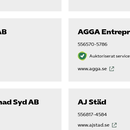
AB
AGGA Entrep
556570-5786
Auktoriserat servic
www.agga.se
nad Syd AB
AJ Städ
556817-4584
www.ajstad.se