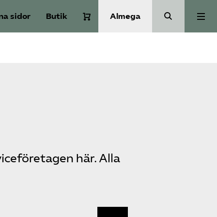
na sidor
Butik
Almega
Om Service­företagen
Branscher
Medlemskap
Auktorisation
iceföretagen här. Alla
Våra frågor