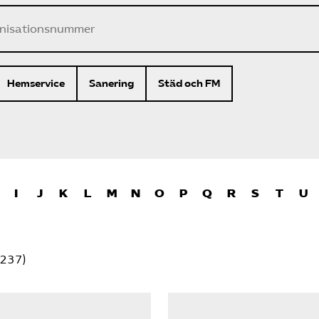
Hemservice
Sanering
Städ och FM
I
J
K
L
M
N
O
P
Q
R
S
T
U
237)