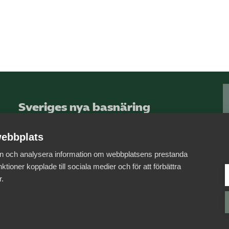
Sveriges nya basnäring
– landets främsta
integrationsmotor.
ebbplats
 in och analysera information om webbplatsens prestanda
Läs mer om oss
ktioner kopplade till sociala medier och för att förbättra
r.