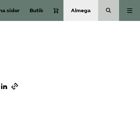
na sidor
Butik
Almega
Om Service­företagen
Branscher
Medlemskap
Auktorisation
Våra frågor