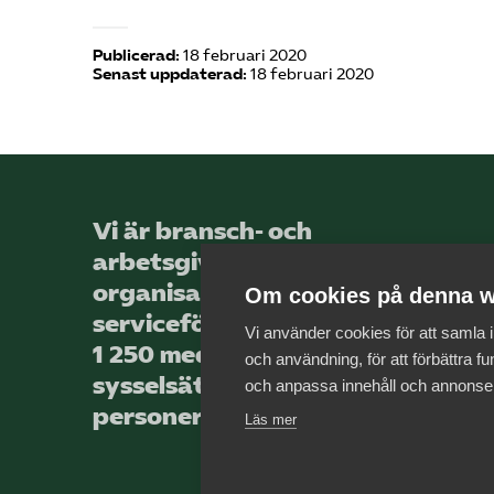
Publicerad:
18 februari 2020
Senast uppdaterad:
18 februari 2020
Vi är bransch- och
arbetsgivar­
organisationen för landets
Om cookies på denna w
service­företag, med totalt
Vi använder cookies för att samla
1 250 medlems­företag som
och användning, för att förbättra fun
sysselsätter över 44 000
och anpassa innehåll och annonse
personer.
Läs mer