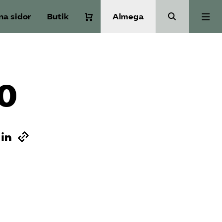
na sidor
Butik
Almega
Om Service­företagen
10
Branscher
Medlemskap
Auktorisation
Våra frågor