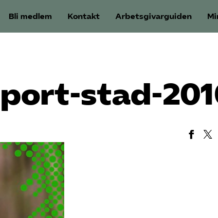
Bli medlem
Kontakt
Arbetsgivarguiden
Mi
pport-stad-20