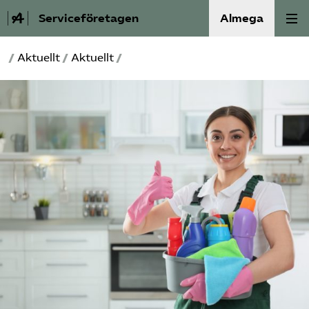
Serviceföretagen
Almega
/
Aktuellt
/
Aktuellt
/
Om Service­företagen
Branscher
Medlemskap
Auktorisation
Våra frågor
SRY
Bli medlem