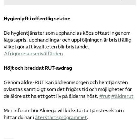
Hygienlyft i offentlig sektor:
De hygientjänster som upphandlas köps oftast in genom
lägstapris-upphandlingar och uppföljningen är bristfällig
vilket gör att kvaliteten blir bristande.
#frigörresurserivälfärden
Höjt och breddat RUT-avdrag
Genom äldre-RUT kan äldreomsorgen och hemtjänsten
avlastas samtidigt som det frigörs tid och möjligheter för
de äldre att ha ett gott liv på ålderns höst.
#rut
#äldrerut
Mer info om hur Almega vill kickstarta tjänstesektorn
hittar du här i
återstartsprogrammet
.