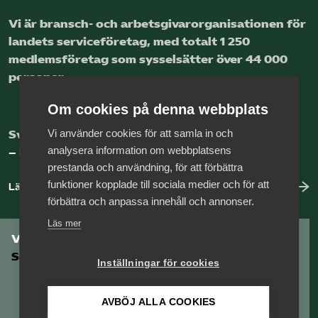
Vi är bransch- och arbetsgivar­organisationen för
landets service­företag, med totalt 1 250
medlems­företag som sysselsätter över 44 000
personer.
Om cookies på denna webbplats
Vi använder cookies för att samla in och
Sveriges nya basnäring
analysera information om webbplatsens
– landets främsta integrationsmotor.
prestanda och användning, för att förbättra
funktioner kopplade till sociala medier och för att
Läs mer om oss
förbättra och anpassa innehåll och annonser.
Läs mer
Vill du vara en del av
Serviceföretagen?
Inställningar för cookies
AVBÖJ ALLA COOKIES