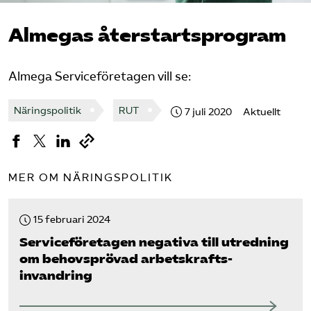
Logga in på Arbetsgivarguiden
Almegas återstartsprogram
Sök på serviceforetagen.se
Almega Serviceföretagen vill se:
Näringspolitik
RUT
7 juli 2020
Aktuellt
Press
In English
Om webbplatsen
MER OM NÄRINGSPOLITIK
Beställ trycksaker
15 februari 2024
Service­företagen negativa till utredning
om behovsprövad arbetskrafts­
invandring