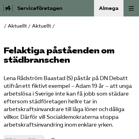
Serviceföretagen
Almega
/
Aktuellt
/
Aktuellt
/
Om Service­företagen
Branscher
Felaktiga påståenden om
städ­branschen
Medlemskap
Lena Rådström Baastad (S) påstår på DN Debatt
Auktorisation
utifrån ett fiktivt exempel – Adam 19 år – att unga
arbetslösa i Sverige inte kan få jobb som städare
Våra frågor
eftersom städföretagen hellre tar in
arbetskraftsinvandrare till låga löner och dåliga
SRY
villkor. Därför vill Socialdemokraterna stoppa
arbetskraftsinvandring inom enklare yrken.
Bli medlem