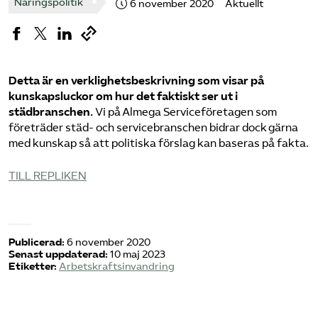
Näringspolitik
6 november 2020
Aktuellt
Logga in på Arbetsgivarguiden
Sök på serviceforetagen.se
Detta är en verklighetsbeskrivning som visar på
kunskapsluckor om hur det faktiskt ser ut i
städbranschen.
Vi på Almega Serviceföretagen som
företräder städ- och servicebranschen bidrar dock gärna
Press
med kunskap så att politiska förslag kan baseras på fakta.
In English
TILL REPLIKEN
Om webbplatsen
Beställ trycksaker
Publicerad:
6 november 2020
Senast uppdaterad:
10 maj 2023
Etiketter:
Arbetskraftsinvandring