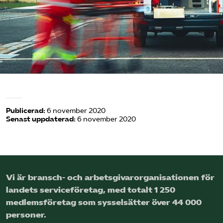
Logga in på Arbetsgivarguiden
Sök på serviceforetagen.se
Press
In English
Publicerad:
6 november 2020
Senast uppdaterad:
6 november 2020
Om webbplatsen
Beställ trycksaker
Vi är bransch- och arbetsgivar­organisationen för
landets service­företag, med totalt 1 250
medlems­företag som sysselsätter över 44 000
personer.