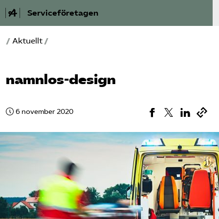
Serviceföretagen
/
Aktuellt
/
Om Service­företagen
Branscher
namnlos-design
Medlemskap
6 november 2020
Auktorisation
Våra frågor
SRY
Bli medlem