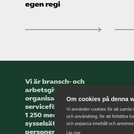
egen regi
Vi är bransch- och
arbetsgivar­
organisationen för landets
Om cookies på denna w
service­företag, med totalt
Vi använder cookies för att samla
1 250 medlems­företag som
och användning, för att förbättra fun
sysselsätter över 44 000
och anpassa innehåll och annonse
personer.
Läs mer