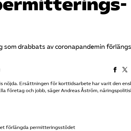
permitterings­
etag som drabbats av coronapandemin förläng
t
s nöjda. Ersättningen för korttidsarbete har varit den ensk
lla företag och jobb, säger Andreas Åström, näringspolitis
t förlängda permitterings­stödet