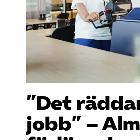
”Det rädda
jobb” – Al