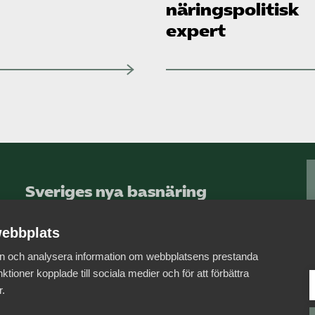
näringspolitisk
expert
Sveriges nya basnäring
– landets främsta
integrationsmotor.
ebbplats
 in och analysera information om webbplatsens prestanda
Läs mer om oss
ktioner kopplade till sociala medier och för att förbättra
r.