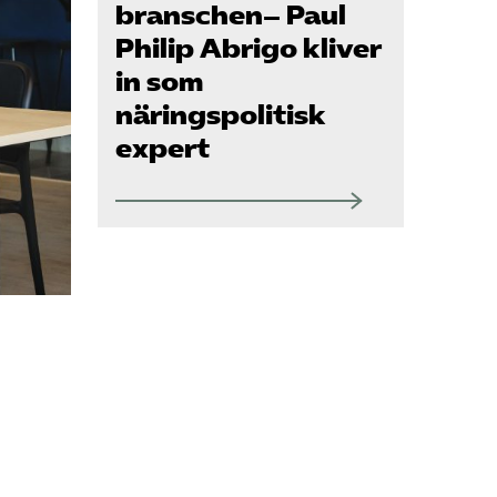
SRY
branschen– Paul
Philip Abrigo kliver
in som
Bli medlem
näringspolitisk
expert
Logga in på
Arbetsgivarguiden
Sök på serviceforetagen.se
Press
In English
Om webbplatsen
Beställ trycksaker