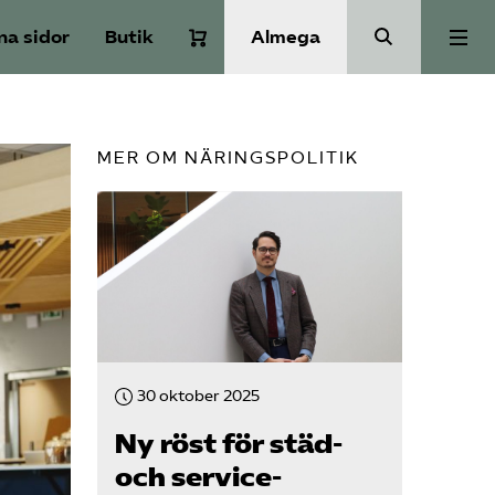
na sidor
Butik
Almega
Om Service­företagen
MER OM NÄRINGSPOLITIK
Branscher
Medlemskap
Auktorisation
30 oktober 2025
Våra frågor
Ny röst för städ-
och service­