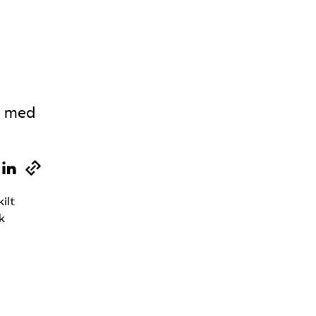
s med
ilt
k