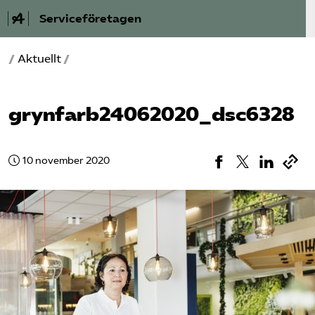
Serviceföretagen
/
Aktuellt
/
Om Service­företagen
Branscher
grynfarb24062020_dsc6328
Medlemskap
10 november 2020
Auktorisation
Våra frågor
SRY
Bli medlem