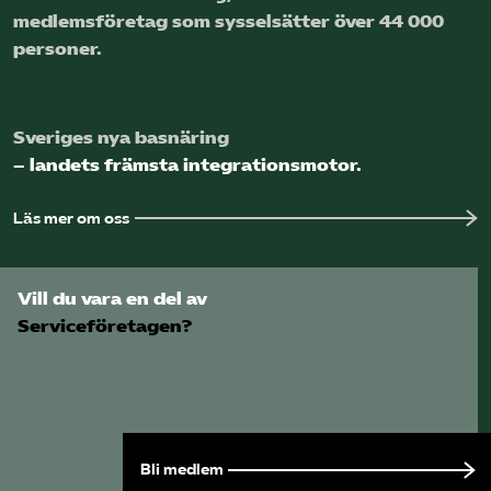
medlems­företag som sysselsätter över 44 000
personer.
Sveriges nya basnäring
– landets främsta integrationsmotor.
Läs mer om oss
Vill du vara en del av
Serviceföretagen?
Bli medlem