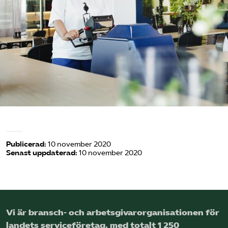
Logga in på Arbetsgivarguiden
Sök på serviceforetagen.se
Press
In English
Om webbplatsen
Beställ trycksaker
Publicerad:
10 november 2020
Senast uppdaterad:
10 november 2020
Vi är bransch- och arbetsgivar­organisationen för
landets service­företag, med totalt 1 250