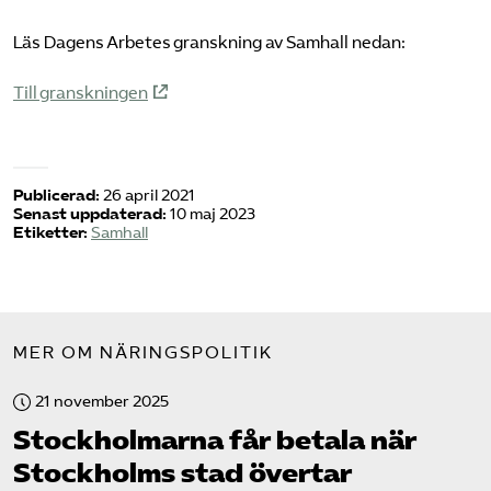
Läs Dagens Arbetes granskning av Samhall nedan:
Logga in på Arbetsgivarguiden
Till granskningen
Sök på serviceforetagen.se
Publicerad:
26 april 2021
Press
Senast uppdaterad:
10 maj 2023
Etiketter:
Samhall
In English
Om webbplatsen
Beställ trycksaker
MER OM NÄRINGSPOLITIK
21 november 2025
Stockholmarna får betala när
Stockholms stad övertar