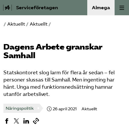
Serviceföretagen
Almega
/
Aktuellt
/
Aktuellt
/
Om Service­företagen
Branscher
Dagens Arbete granskar
Samhall
Medlemskap
Statskontoret slog larm för flera år sedan – fel
Auktorisation
personer slussas till Samhall. Men ingenting har
hänt. Unga med funktionsnedsättning hamnar
Våra frågor
utanför arbetslivet.
SRY
Näringspolitik
26 april 2021
Aktuellt
Bli medlem