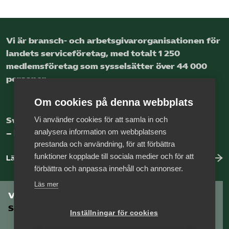
Logga in på Arbetsgivarguiden
Vi är bransch- och arbetsgivar­organisationen för
Sök på serviceforetagen.se
landets service­företag, med totalt 1 250
medlems­företag som sysselsätter över 44 000
personer.
Press
Om cookies på denna webbplats
In English
Vi använder cookies för att samla in och
Sveriges nya basnäring
Om webbplatsen
analysera information om webbplatsens
– landets främsta integrationsmotor.
Beställ trycksaker
prestanda och användning, för att förbättra
funktioner kopplade till sociala medier och för att
Läs mer om oss
förbättra och anpassa innehåll och annonser.
Läs mer
Vill du vara en del av
Serviceföretagen?
Inställningar för cookies