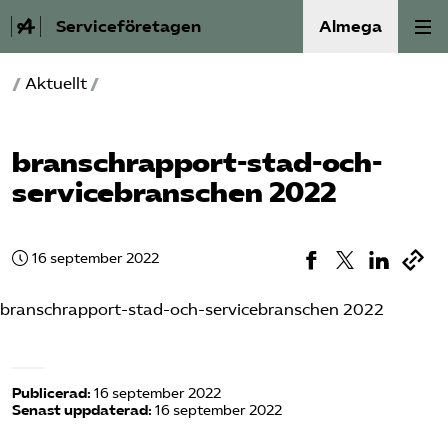
Serviceföretagen
Almega
/
Aktuellt
/
Om Service­företagen
Branscher
bransch­rapport-stad-och-
service­branschen 2022
Medlemskap
Auktorisation
16 september 2022
Våra frågor
branschrapport-stad-och-servicebranschen 2022
SRY
Publicerad:
16 september 2022
Senast uppdaterad:
16 september 2022
Bli medlem