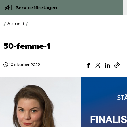
Serviceföretagen
/
Aktuellt
/
Om Service­företagen
Branscher
50-femme-1
Medlemskap
10 oktober 2022
Auktorisation
Våra frågor
SRY
Bli medlem