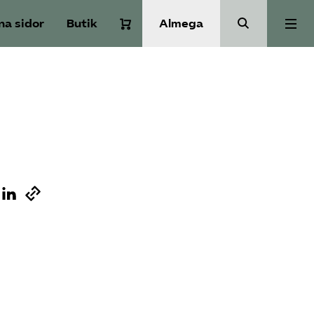
na sidor
Butik
Almega
Om Service­företagen
Branscher
Medlemskap
Auktorisation
Våra frågor