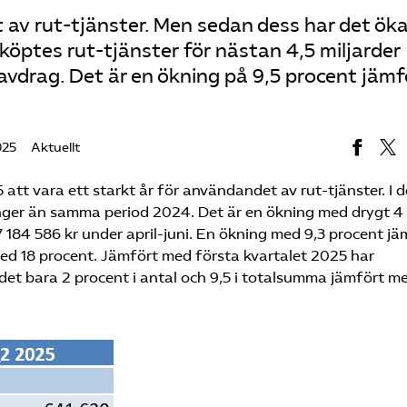
v rut-tjänster. Men sedan dess har det ök
köptes rut-tjänster för nästan 4,5 miljarder
avdrag. Det är en ökning på 9,5 procent jämf
025
Aktuellt
5 att vara ett starkt år för användandet av rut-tjänster. I d
ånger än samma period 2024. Det är en ökning med drygt 4
7 184 586 kr under april-juni. En ökning med 9,3 procent jä
med 18 procent. Jämfört med första kvartalet 2025 har
det bara 2 procent i antal och 9,5 i totalsumma jämfört m