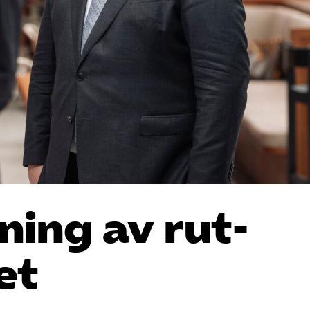
ning av rut-
et