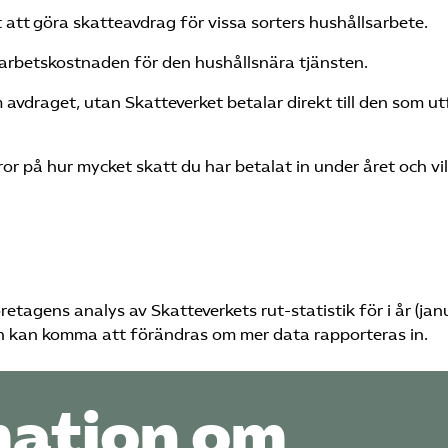
 att göra skatteavdrag för vissa sorters hushållsarbete.
 arbetskostnaden för den hushållsnära tjänsten.
avdraget, utan Skatteverket betalar direkt till den som ut
ror på hur mycket skatt du har betalat in under året och vi
agens analys av Skatteverkets rut-statistik för i år (jan
och kan komma att förändras om mer data rapporteras in.
mation om