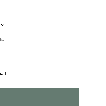
för
lka
uari-