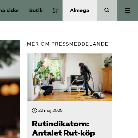
na sidor
Butik
Almega
Om Service­företagen
MER OM PRESSMEDDELANDE
Branscher
Medlemskap
Auktorisation
22 maj 2025
Våra frågor
Rut­indikatorn:
Antalet Rut-köp