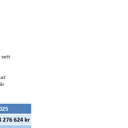
 sett
kat
är