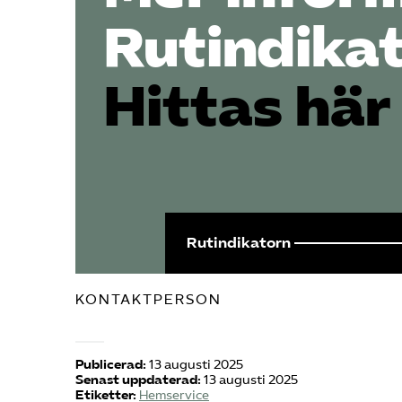
Rutindika
Hittas här
Rut­indikatorn
KONTAKTPERSON
Publicerad:
13 augusti 2025
Senast uppdaterad:
13 augusti 2025
Etiketter:
Hemservice