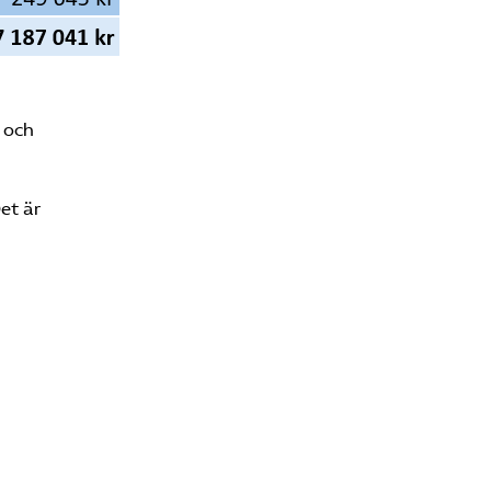
 och
et är