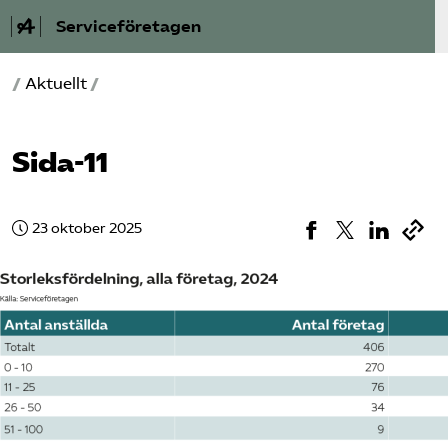
Serviceföretagen
/
Aktuellt
/
Om Service­företagen
Branscher
Sida-11
Medlemskap
23 oktober 2025
Auktorisation
Våra frågor
SRY
Bli medlem