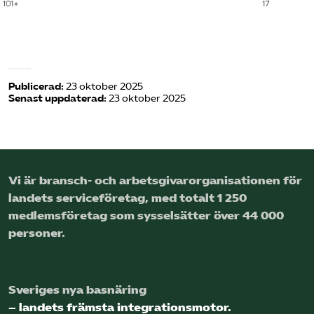
Logga in på Arbetsgivarguiden
Sök på serviceforetagen.se
Publicerad:
23 oktober 2025
Senast uppdaterad:
23 oktober 2025
Press
In English
Om webbplatsen
Vi är bransch- och arbetsgivar­organisationen för
Beställ trycksaker
landets service­företag, med totalt 1 250
medlems­företag som sysselsätter över 44 000
personer.
Sveriges nya basnäring
– landets främsta integrationsmotor.