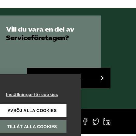
SRY
Bli medlem
Vill du vara en del av
Serviceföretagen?
Logga in på
Arbetsgivarguiden
Sök på serviceforetagen.se
Bli medlem
Press
Inställningar för cookies
In English
Om webbplatsen
AVBÖJ ALLA COOKIES
Beställ trycksaker
TILLÅT ALLA COOKIES