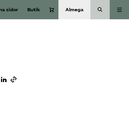
na sidor
Butik
Almega
Om Service­företagen
Branscher
Medlemskap
Auktorisation
Våra frågor