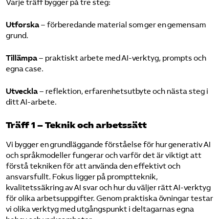
Varje träff bygger på tre steg:
Utforska
– förberedande material som ger en gemensam
grund.
Tillämpa
– praktiskt arbete med AI-verktyg, prompts och
egna case.
Utveckla
– reflektion, erfarenhetsutbyte och nästa steg i
ditt AI-arbete.
Träff 1 – Teknik och arbetssätt
Vi bygger en grundläggande förståelse för hur generativ AI
och språkmodeller fungerar och varför det är viktigt att
förstå tekniken för att använda den effektivt och
ansvarsfullt. Fokus ligger på promptteknik,
kvalitetssäkring av AI svar och hur du väljer rätt AI-verktyg
för olika arbetsuppgifter. Genom praktiska övningar testar
vi olika verktyg med utgångspunkt i deltagarnas egna