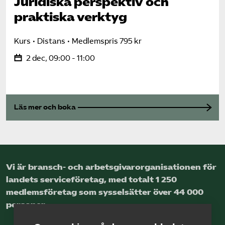
Juridiska perspektiv och
praktiska verktyg
Kurs
Distans
Medlemspris 795 kr
2 dec, 09:00 - 11:00
Läs mer och boka
Vi är bransch- och arbetsgivar­organisationen för
landets service­företag, med totalt 1 250
medlems­företag som sysselsätter över 44 000
personer.