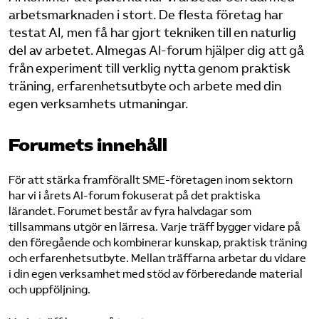
arbetsmarknaden i stort. De flesta företag har
Logga in på Arbetsgivarguiden
testat AI, men få har gjort tekniken till en naturlig
del av arbetet. Almegas AI-forum hjälper dig att gå
från experiment till verklig nytta genom praktisk
Sök på serviceforetagen.se
träning, erfarenhetsutbyte och arbete med din
egen verksamhets utmaningar.
Press
Forumets innehåll
In English
Om webbplatsen
För att stärka framförallt SME-företagen inom sektorn
har vi i årets AI-forum fokuserat på det praktiska
Beställ trycksaker
lärandet. Forumet består av fyra halvdagar som
tillsammans utgör en lärresa. Varje träff bygger vidare på
den föregående och kombinerar kunskap, praktisk träning
och erfarenhetsutbyte. Mellan träffarna arbetar du vidare
i din egen verksamhet med stöd av förberedande material
och uppföljning.