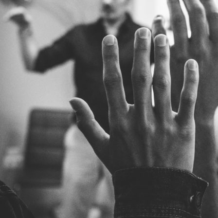
Logga in på Arbetsgivarguiden
Sök på serviceforetagen.se
Press
In English
Om webbplatsen
Beställ trycksaker