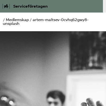
Serviceföretagen
/
Medlemskap
/
artem-maltsev-0cvhq62gwy8-
Om Service­företagen
unsplash
Branscher
Medlemskap
Auktorisation
Våra frågor
SRY
Bli medlem