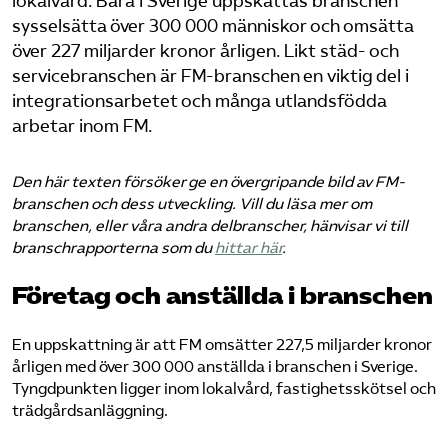
lokalvård. Bara i Sverige uppskattas branschen
sysselsätta över 300 000 människor och omsätta
Logga in på Arbetsgivarguiden
över 227 miljarder kronor årligen. Likt städ- och
service­branschen är FM-branschen en viktig del i
Sök på serviceforetagen.se
integrationsarbetet och många utlandsfödda
arbetar inom FM.
Den här texten försöker ge en övergripande bild av FM-
Press
branschen och dess utveckling. Vill du läsa mer om
In English
branschen, eller våra andra delbranscher, hänvisar vi till
bransch­rapporterna som du
hittar här
.
Om webbplatsen
Beställ trycksaker
Företag och anställda i branschen
En uppskattning är att FM omsätter 227,5 miljarder kronor
årligen med över 300 000 anställda i branschen i Sverige.
Tyngdpunkten ligger inom lokalvård, fastighetsskötsel och
trädgårdsanläggning.