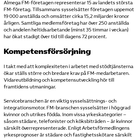
Almega FM-företagen representerar 15 av landets största
FM-företag. Tillsammans sysselsätter företagen uppemot
19 000 anställda och omsätter cirka 15,2 miljarder kronor
årligen. Samtliga medlems­företag har över 250 anställda
och andelen heltidsarbetande (minst 35 timmar i veckan)
har ökat stadigt över tid till dagens 72 procent.
Kompetensförsörjning
I takt med att komplexiteten i arbetet med stödtjänsterna
ökar ställs större och bredare krav på FM-medarbetaren.
Vidare­utbildning och kompetens­utveckling hör till
framtidens utmaningar.
Service­branschen är en viktig sysselsättnings- och
integrationsmotor. FM-branschen sysselsätter i hög grad
kvinnor och utrikes födda. Inom vissa yrkeskategorier –
såsom städare, telefonister och köksbiträden – är kvinnor
särskilt överrepresenterade. Enligt Arbetsförmedlingens
yrkesprognoser är städare och fastighetsskötare särskilt