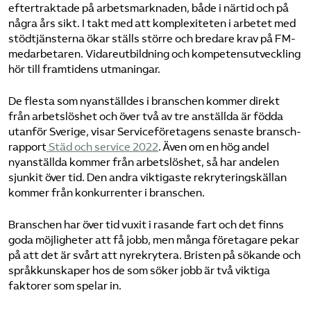
eftertraktade på arbetsmarknaden, både i närtid och på
några års sikt. I takt med att komplexiteten i arbetet med
stödtjänsterna ökar ställs större och bredare krav på FM-
medarbetaren. Vidare­utbildning och kompetens­utveckling
hör till framtidens utmaningar.
De flesta som nyanställdes i branschen kommer direkt
från arbetslöshet och över två av tre anställda är födda
utanför Sverige, visar Service­företagens senaste bransch­
rapport
Städ och service 2022
. Även om en hög andel
nyanställda kommer från arbetslöshet, så har andelen
sjunkit över tid. Den andra viktigaste rekryteringskällan
kommer från konkurrenter i branschen.
Branschen har över tid vuxit i rasande fart och det finns
goda möjligheter att få jobb, men många företagare pekar
på att det är svårt att nyrekrytera. Bristen på sökande och
språkkunskaper hos de som söker jobb är två viktiga
faktorer som spelar in.