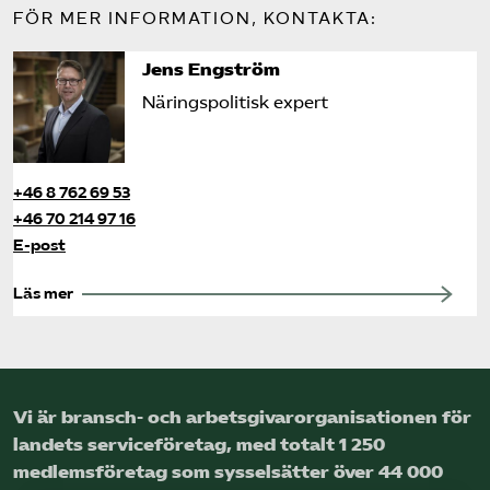
FÖR MER INFORMATION, KONTAKTA:
Jens Engström
Näringspolitisk expert
+46 8 762 69 53
+46 70 214 97 16
E-post
Läs mer
Vi är bransch- och arbetsgivar­organisationen för
landets service­företag, med totalt 1 250
medlems­företag som sysselsätter över 44 000