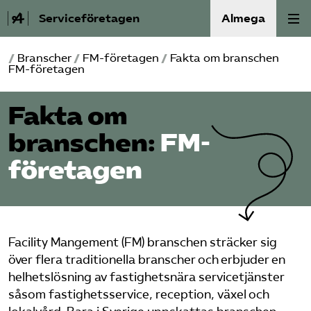
Serviceföretagen
Almega
/
Branscher
/
FM-­företagen
/
Fakta om branschen
Om Service­företagen
FM-företagen
Branscher
Fakta om
branschen:
FM-
Medlemskap
företagen
Auktorisation
Våra frågor
Facility Mangement (FM) branschen sträcker sig
SRY
över flera traditionella branscher och erbjuder en
helhetslösning av fastighetsnära servicetjänster
såsom fastighetsservice, reception, växel och
Bli medlem