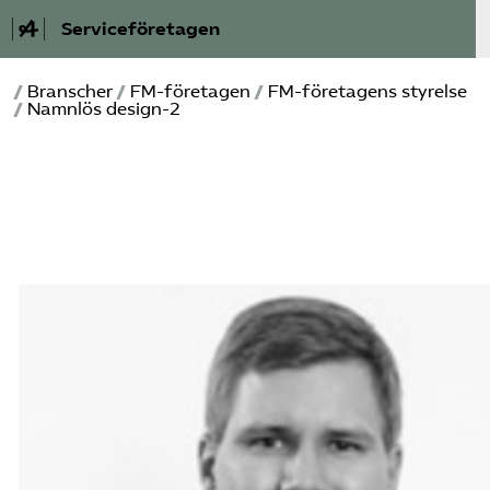
Serviceföretagen
/
Branscher
/
FM-­företagen
/
FM-företagens styrelse
Om Service­företagen
/
Namnlös design-2
Branscher
Medlemskap
Auktorisation
Våra frågor
SRY
Bli medlem