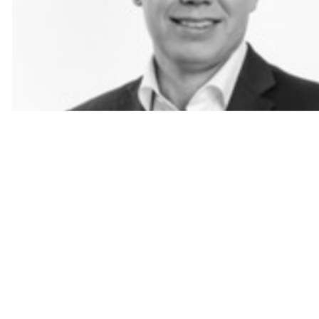
Logga in på Arbetsgivarguiden
Sök på serviceforetagen.se
Press
In English
Om webbplatsen
Beställ trycksaker