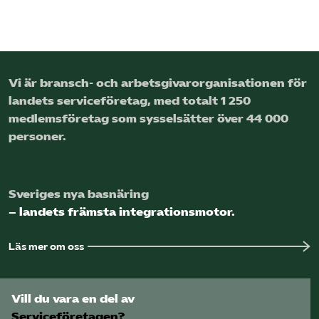
Vi är bransch- och arbetsgivar­organisationen för
landets service­företag, med totalt 1 250
medlems­företag som sysselsätter över 44 000
personer.
Sveriges nya basnäring
– landets främsta integrationsmotor.
Läs mer om oss
Vill du vara en del av
Serviceföretagen?