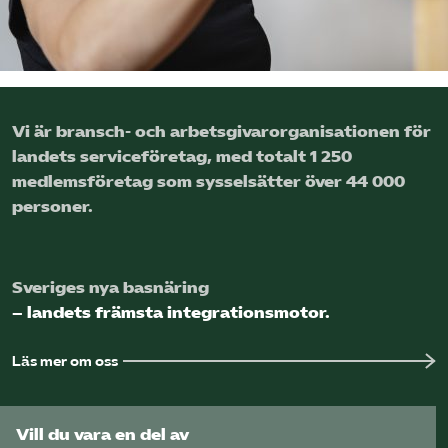
Logga in på Arbetsgivarguiden
Sök på serviceforetagen.se
Vi är bransch- och arbetsgivar­organisationen för
landets service­företag, med totalt 1 250
medlems­företag som sysselsätter över 44 000
Press
personer.
In English
Om webbplatsen
Beställ trycksaker
Sveriges nya basnäring
– landets främsta integrationsmotor.
Läs mer om oss
Vill du vara en del av