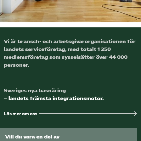
Logga in på Arbetsgivarguiden
Sök på serviceforetagen.se
Vi är bransch- och arbetsgivar­organisationen för
landets service­företag, med totalt 1 250
medlems­företag som sysselsätter över 44 000
Press
personer.
In English
Om webbplatsen
Beställ trycksaker
Sveriges nya basnäring
– landets främsta integrationsmotor.
Läs mer om oss
Vill du vara en del av