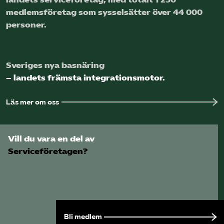
medlems­företag som sysselsätter över 44 000
Logga in på Arbetsgivarguiden
personer.
Sök på serviceforetagen.se
Sveriges nya basnäring
– landets främsta integrationsmotor.
Press
Läs mer om oss
In English
Om webbplatsen
Vill du vara en del av
Beställ trycksaker
Serviceföretagen?
Bli medlem