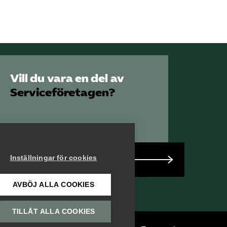
SRY
Bli medlem
Logga in på
Vill du vara en del av
Arbetsgivarguiden
Serviceföretagen?
Sök på serviceforetagen.se
Press
Inställningar för cookies
Bli medlem
In English
Om webbplatsen
AVBÖJ ALLA COOKIES
Beställ trycksaker
TILLÅT ALLA COOKIES