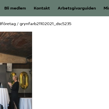
Bli medlem
Kontakt
Arbetsgivarguiden
Mi
ädföretag
/
grynfarb21102021_dsc5235