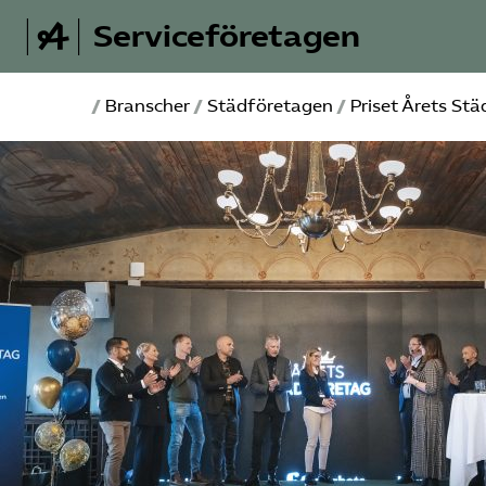
Serviceföretagen
/
Branscher
/
Städ­företagen
/
Priset Årets St