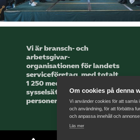
Vi är bransch- och
arbetsgivar­
organisationen för landets
service­företag, med totalt
1 250 medlems­företag som
Om cookies på denna w
sysselsätter över 44 000
personer.
Vi använder cookies för att samla
och användning, för att förbättra fun
och anpassa innehåll och annonse
Läs mer