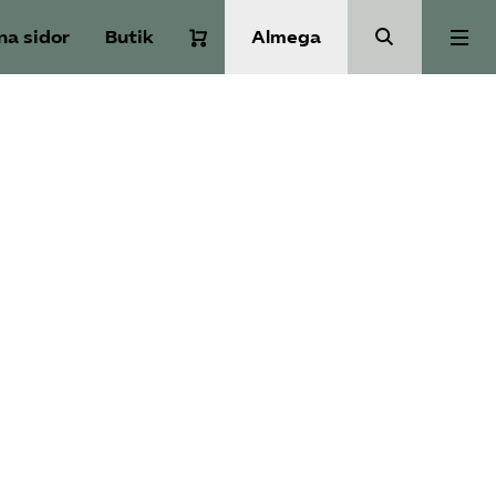
na sidor
Butik
Almega
Om Service­företagen
Branscher
Medlemskap
Auktorisation
Våra frågor