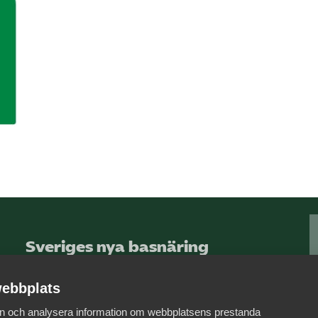
Sveriges nya basnäring
– landets främsta
integrationsmotor.
ebbplats
 in och analysera information om webbplatsens prestanda