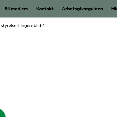
Bli medlem
Kontakt
Arbetsgivarguiden
Mi
styrelse
/
ingen-bild-1