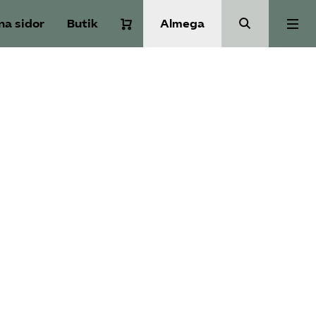
na sidor
Butik
Almega
Om Service­företagen
Branscher
Medlemskap
Auktorisation
Våra frågor