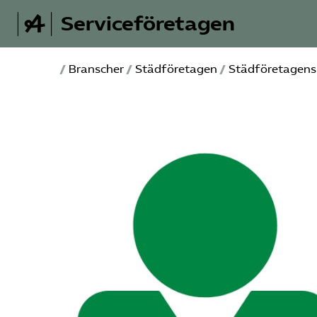
Serviceföretagen
/
Branscher
/
Städ­företagen
/
Städföretagens 