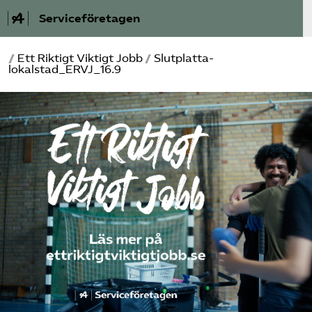
Serviceföretagen
/
Ett Riktigt Viktigt Jobb
/
Slutplatta-
Om Service­företagen
lokalstad_ERVJ_16.9
Branscher
Medlemskap
Auktorisation
Våra frågor
SRY
Bli medlem