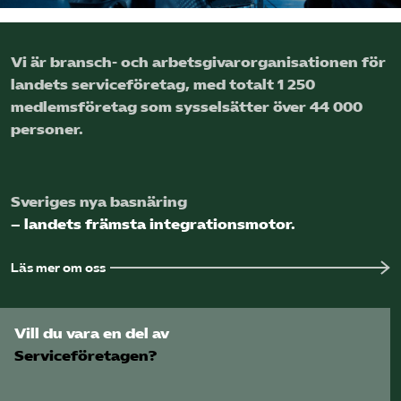
Logga in på Arbetsgivarguiden
Vi är bransch- och arbetsgivar­organisationen för
landets service­företag, med totalt 1 250
Sök på serviceforetagen.se
medlems­företag som sysselsätter över 44 000
personer.
Press
In English
Sveriges nya basnäring
Om webbplatsen
– landets främsta integrationsmotor.
Beställ trycksaker
Läs mer om oss
Vill du vara en del av
Serviceföretagen?