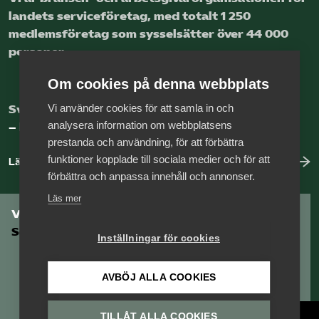
landets service­företag, med totalt 1 250
Logga in på Arbetsgivarguiden
medlems­företag som sysselsätter över 44 000
personer.
Sök på serviceforetagen.se
Om cookies på denna webbplats
Vi använder cookies för att samla in och
Sveriges nya basnäring
analysera information om webbplatsens
– landets främsta integrationsmotor.
Press
prestanda och användning, för att förbättra
In English
funktioner kopplade till sociala medier och för att
Läs mer om oss
förbättra och anpassa innehåll och annonser.
Om webbplatsen
Läs mer
Beställ trycksaker
Vill du vara en del av
Serviceföretagen?
Inställningar för cookies
AVBÖJ ALLA COOKIES
TILLÅT ALLA COOKIES