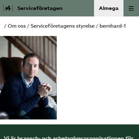
Serviceföretagen
Almega
/
Om oss
/
Serviceföretagens styrelse
/
bernhard-1
Om Service­företagen
Branscher
Medlemskap
Auktorisation
Våra frågor
SRY
Bli medlem
Vi är bransch- och arbetsgivar­organisationen för