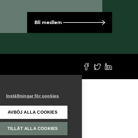
SRY
Bli medlem
Bli medlem
Logga in på
Arbetsgivarguiden
Sök på serviceforetagen.se
Press
Inställningar för cookies
In English
Om webbplatsen
AVBÖJ ALLA COOKIES
Beställ trycksaker
TILLÅT ALLA COOKIES