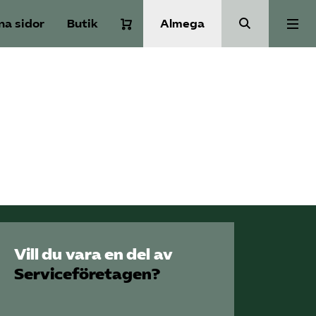
na sidor
Butik
Almega
Om Service­företagen
Branscher
Medlemskap
Auktorisation
Vill du vara en del av
Våra frågor
Serviceföretagen?