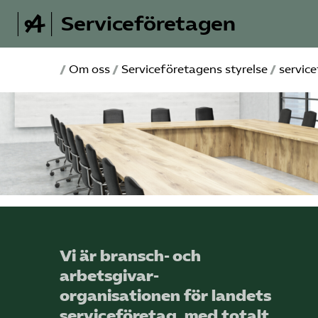
Serviceföretagen
/
Om oss
/
Serviceföretagens styrelse
/
servic
Vi är bransch- och
arbetsgivar­
organisationen för landets
service­företag, med totalt