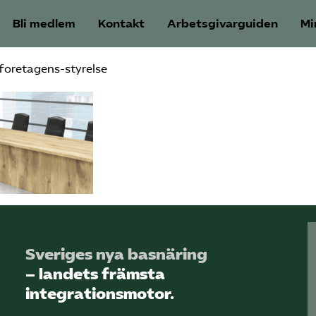
Bli medlem
Kontakt
Arbetsgivarguiden
Mi
eforetagens-styrelse
Sveriges nya basnäring
– landets främsta
integrationsmotor.