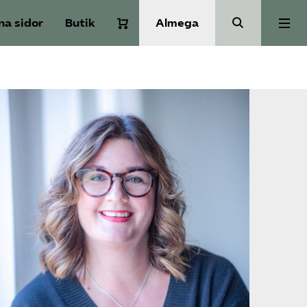
na sidor
Butik
Almega
Om Service­företagen
Branscher
Medlemskap
Auktorisation
Våra frågor