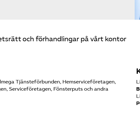
tsrätt och förhandlingar på vårt kontor
lmega Tjänsteförbunden, Hemserviceföretagen,
L
gen, Serviceföretagen, Fönsterputs och andra
B
L
P