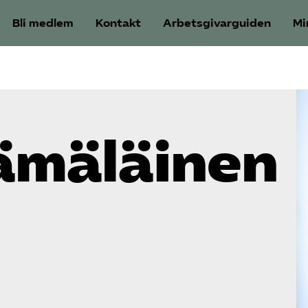
Bli medlem
Kontakt
Arbetsgivarguiden
Mi
mäläinen