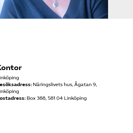
SRY
Bli medlem
Logga in på
Arbetsgivarguiden
Sök på serviceforetagen.se
Kontor
inköping
esöksadress:
Näringslivets hus, Ågatan 9,
Press
inköping
In English
ostadress:
Box 388, 581 04 Linköping
Om webbplatsen
Beställ trycksaker