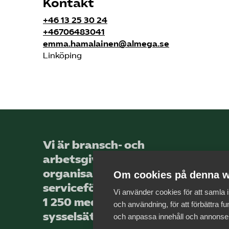
Kontakt
+46 13 25 30 24
+46706483041
emma.hamalainen@almega.se
Linköping
Vi är bransch- och
arbetsgivar­
organisationen för landets
Om cookies på denna w
service­företag, med totalt
Vi använder cookies för att samla
1 250 medlems­företag som
och användning, för att förbättra fun
sysselsätter över 44 000
och anpassa innehåll och annonse