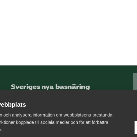
Sveriges nya basnäring
– landets främsta
integrationsmotor.
ebbplats
 in och analysera information om webbplatsens prestanda
Läs mer om oss
ktioner kopplade till sociala medier och för att förbättra
r.