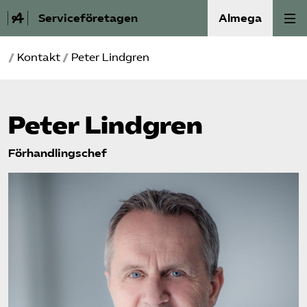
Serviceföretagen
Almega
/
Kontakt
/
Peter Lindgren
Om Service­företagen
Branscher
Peter Lindgren
Medlemskap
Förhandlingschef
Auktorisation
Våra frågor
SRY
Bli medlem