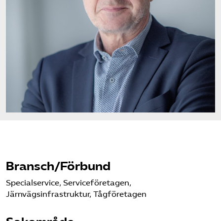
Logga in på Arbetsgivarguiden
Sök på serviceforetagen.se
Press
In English
Om webbplatsen
Beställ trycksaker
Bransch/Förbund
Specialservice, Serviceföretagen,
Järnvägsinfrastruktur, Tågföretagen