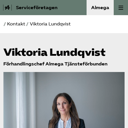
Serviceföretagen
Almega
/
Kontakt
/
Viktoria Lundqvist
Om Service­företagen
Branscher
Viktoria Lundqvist
Medlemskap
Förhandlingschef Almega Tjänsteförbunden
Auktorisation
Våra frågor
SRY
Bli medlem