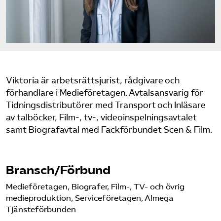
Logga in på Arbetsgivarguiden
Sök på serviceforetagen.se
Viktoria är arbetsrättsjurist, rådgivare och
Press
förhandlare i Medieföretagen. Avtalsansvarig för
Tidningsdistributörer med Transport och Inläsare
In English
av talböcker, Film-, tv-, videoinspelningsavtalet
Om webbplatsen
samt Biografavtal med Fackförbundet Scen & Film.
Beställ trycksaker
Bransch/Förbund
Medieföretagen, Biografer, Film-, TV- och övrig
medieproduktion, Serviceföretagen, Almega
Tjänsteförbunden