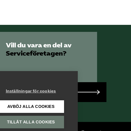
SRY
Bli medlem
Logga in på
Vill du vara en del av
Arbetsgivarguiden
Serviceföretagen?
Sök på serviceforetagen.se
Press
Inställningar för cookies
Bli medlem
In English
Om webbplatsen
AVBÖJ ALLA COOKIES
Beställ trycksaker
TILLÅT ALLA COOKIES