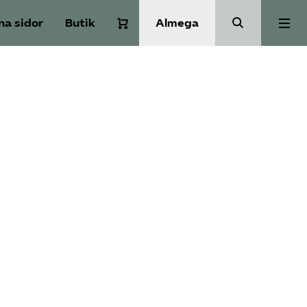
na sidor
Butik
Almega
Om Service­företagen
Branscher
Medlemskap
Auktorisation
Våra frågor