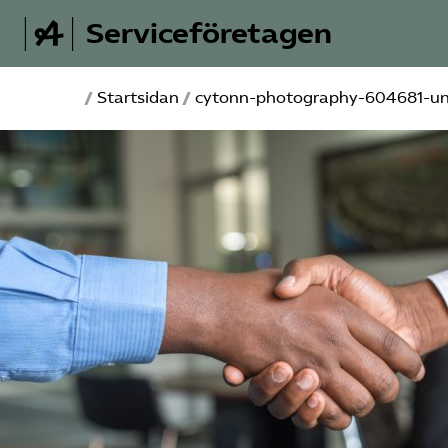
Serviceföretagen
/
Startsidan
/
cytonn-photography-604681-un