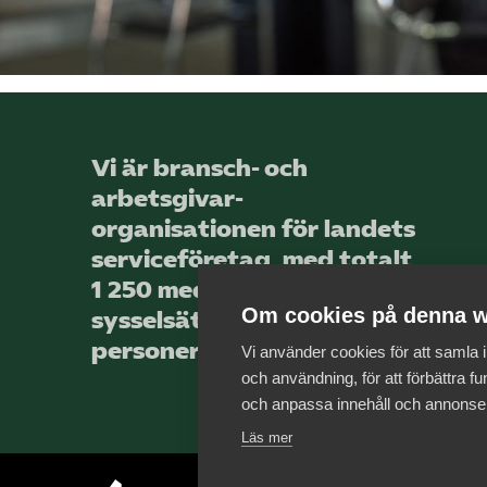
Vi är bransch- och
arbetsgivar­
organisationen för landets
service­företag, med totalt
1 250 medlems­företag som
Om cookies på denna w
sysselsätter över 44 000
personer.
Vi använder cookies för att samla
och användning, för att förbättra fun
och anpassa innehåll och annonse
Läs mer