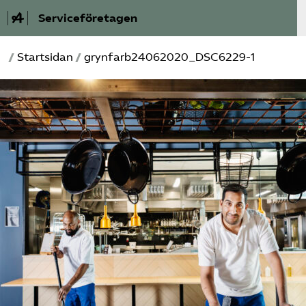
Serviceföretagen
/
Startsidan
/
grynfarb24062020_DSC6229-1
Om Service­företagen
Branscher
Medlemskap
Auktorisation
Våra frågor
SRY
Bli medlem