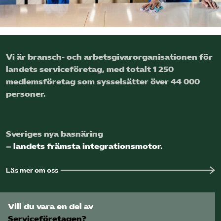
Logga in på Arbetsgivarguiden
Sök på serviceforetagen.se
Vi är bransch- och arbetsgivar­organisationen för
landets service­företag, med totalt 1 250
medlems­företag som sysselsätter över 44 000
Press
personer.
In English
Om webbplatsen
Sveriges nya basnäring
Beställ trycksaker
– landets främsta integrationsmotor.
Läs mer om oss
Vill du vara en del av
Serviceföretagen?