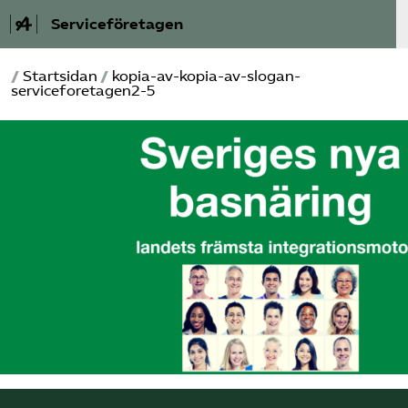
Serviceföretagen
/
Startsidan
/
kopia-av-kopia-av-slogan-
Om Service­företagen
serviceforetagen2-5
Branscher
Medlemskap
Auktorisation
Våra frågor
SRY
Bli medlem