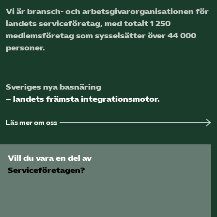
Vi är bransch- och arbetsgivar­organisationen för
Logga in på Arbetsgivarguiden
landets service­företag, med totalt 1 250
medlems­företag som sysselsätter över 44 000
personer.
Sök på serviceforetagen.se
Sveriges nya basnäring
Press
– landets främsta integrationsmotor.
In English
Om webbplatsen
Läs mer om oss
Beställ trycksaker
Vill du vara en del av
Serviceföretagen?