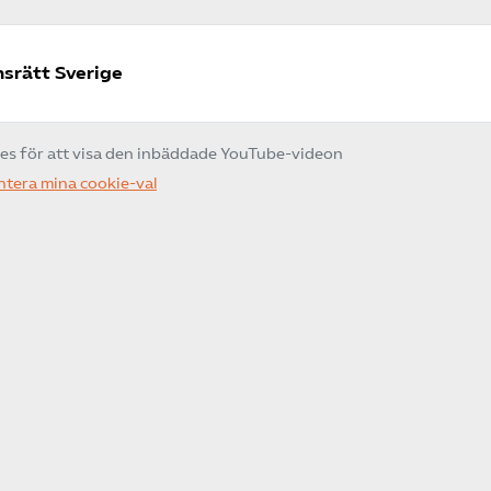
onsrätt Sverige
ies för att visa den inbäddade YouTube-videon
ntera mina cookie-val