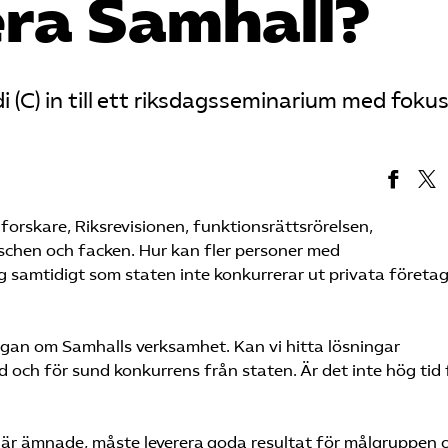
era Samhall?
 (C) in till ett riksdagsseminarium med foku
 forskare, Riksrevisionen, funktionsrättsrörelsen,
chen och facken. Hur kan fler personer med
 samtidigt som staten inte konkurrerar ut privata företa
ågan om Samhalls verksamhet. Kan vi hitta lösningar
och för sund konkurrens från staten. Är det inte hög tid 
ör vilka de är ämnade, måste leverera goda resultat för målgruppen