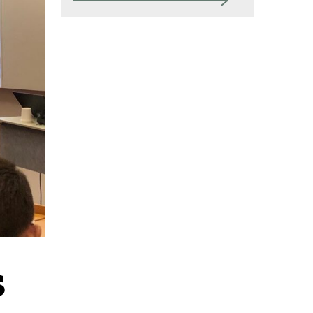
SRY
Bli medlem
Logga in på
Arbetsgivarguiden
Sök på serviceforetagen.se
Press
In English
Om webbplatsen
s
Beställ trycksaker