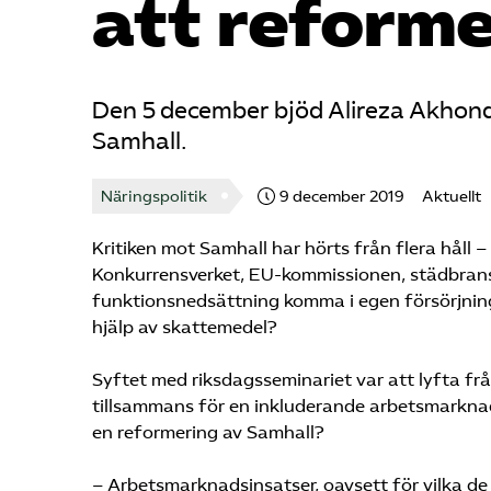
att reform
Den 5 december bjöd Alireza Akhondi
Samhall.
Näringspolitik
9 december 2019
Aktuellt
Kritiken mot Samhall har hörts från flera håll –
Konkurrensverket, EU-kommissionen, städbrans
funktionsnedsättning komma i egen försörjning
hjälp av skattemedel?
Syftet med riksdagsseminariet var att lyfta fr
tillsammans för en inkluderande arbetsmarknad 
en reformering av Samhall?
­­­­­­­­­­­­­­­­­­­– Arbetsmarknadsinsatser, oavsett f