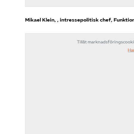
Mikael Klein, , intressepolitisk chef, Funkti
Tillåt marknadsföringscook
Ha