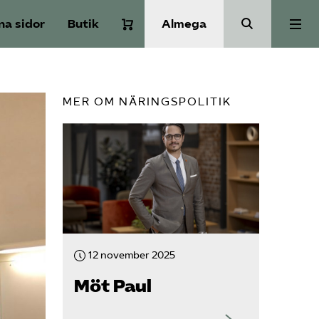
na sidor
Butik
Almega
Om Service­företagen
MER OM NÄRINGSPOLITIK
Branscher
Medlemskap
Auktorisation
12 november 2025
Våra frågor
Möt Paul