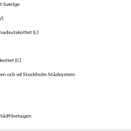
tt Sverige
V)
nadsutskottet (L)
ottet (C)
en och vd Stockholm Städsystem
 Städföretagen