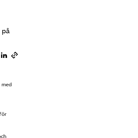
s på
g med
för
 och