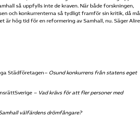
Samhall så uppfylls inte de kraven. När både forskningen,
en och konkurrenterna så tydligt framför sin kritik, då m
Det är hög tid för en reformering av Samhall, nu. Säger Alir
mega Städföretagen
– Osund konkurrens från statens eget
onsrättSverige
– Vad krävs för att fler personer med
Samhall välfärdens drömfångare?