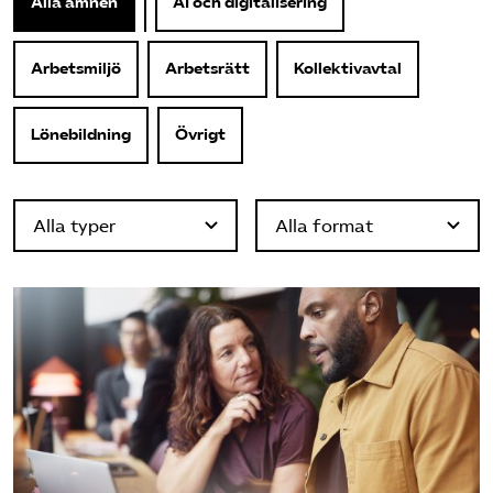
Alla ämnen
AI och digitalisering
Logga in på Arbetsgivarguiden
Arbetsmiljö
Arbetsrätt
Kollektivavtal
Sök på serviceforetagen.se
Lönebildning
Övrigt
Press
In English
Om webbplatsen
Beställ trycksaker