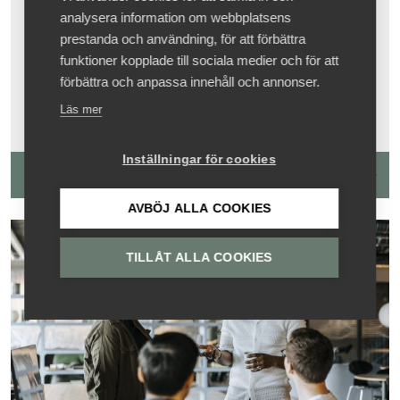
7 okt, 13:00 - 16:00
,
analysera information om webbplatsens
25 nov, 13:00 - 16:00
,
prestanda och användning, för att förbättra
28 jan, 13:00 - 16:00
och
funktioner kopplade till sociala medier och för att
11 mar, 13:00 - 16:00
förbättra och anpassa innehåll och annonser.
Läs mer
Inställningar för cookies
Läs mer och boka
AVBÖJ ALLA COOKIES
TILLÅT ALLA COOKIES