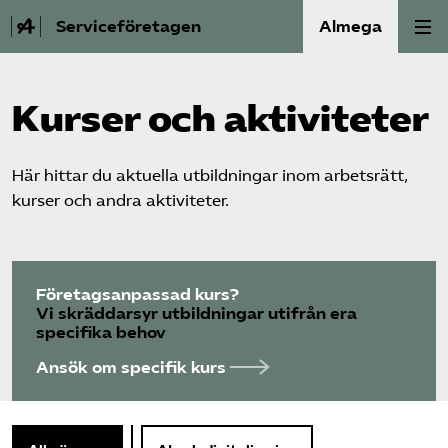
Serviceföretagen
Almega
Om Service­företagen
Kurser och aktiviteter
Branscher
Här hittar du aktuella utbildningar inom arbetsrätt,
kurser och andra aktiviteter.
Medlemskap
Auktorisation
Företagsanpassad kurs?
Våra frågor
Vi skräddarsyr utbildningar utifrån era
specifika behov
SRY
Ansök om specifik kurs
Bli medlem