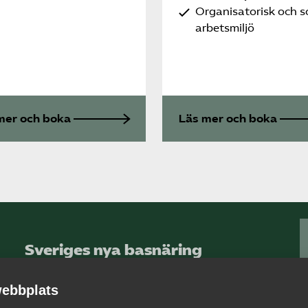
Organisatorisk och s
arbetsmiljö
mer och boka
Läs mer och boka
Sveriges nya basnäring
– landets främsta
integrationsmotor.
ebbplats