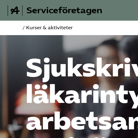
Serviceföretagen
/
Kurser & aktiviteter
Sjukskri
läkarint
arbets­a