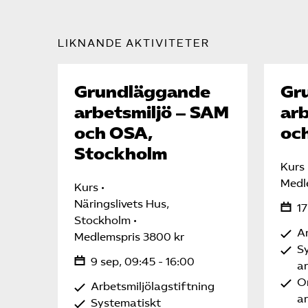
LIKNANDE AKTIVITETER
Grundläggande
Gr
arbetsmiljö – SAM
arb
och OSA,
oc
Stockholm
Kurs
Medl
Kurs
Näringslivets Hus,
17
Stockholm
Ar
Medlemspris 3800 kr
S
9 sep, 09:45 - 16:00
a
Or
Arbetsmiljölagstiftning
ar
Systematiskt