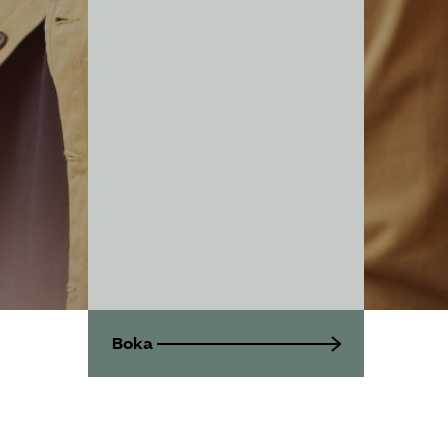
SRY
Bli medlem
Logga in på
Arbetsgivarguiden
Sök på serviceforetagen.se
Press
In English
Boka
Om webbplatsen
Beställ trycksaker