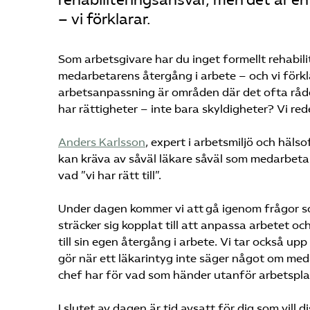
rehabiliteringsansvar, men det är en 
– vi förklarar.
Som arbetsgivare har du inget formellt rehabilit
medarbetarens återgång i arbete – och vi förkla
arbetsanpassning är områden där det ofta råde
har rättigheter – inte bara skyldigheter? Vi red
Anders Karlsson
, expert i arbetsmiljö och häl
kan kräva av såväl läkare såväl som medarbeta
vad ”vi har rätt till”.
Under dagen kommer vi att gå igenom frågor so
sträcker sig kopplat till att anpassa arbetet oc
till sin egen återgång i arbete. Vi tar också upp
gör när ett läkarintyg inte säger något om me
chef har för vad som händer utanför arbetspla
I slutet av dagen är tid avsatt för dig som vill 