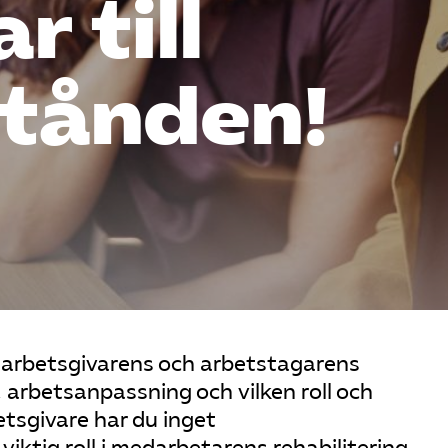
r till
stånden!
m arbetsgivarens och arbetstagarens
, arbetsanpassning och vilken roll och
etsgivare har du inget