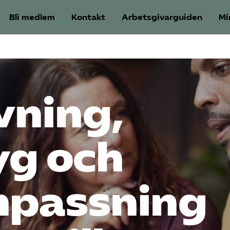
Bli medlem
Kontakt
Arbetsgivarguiden
Mi
vning,
yg och
npassning