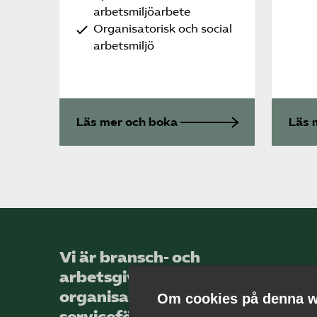
arbetsmiljöarbete
Organisatorisk och social
arbetsmiljö
Läs mer och boka
Läs 
Vi är bransch- och
arbetsgivar­
organisationen för landets
Om cookies på denna w