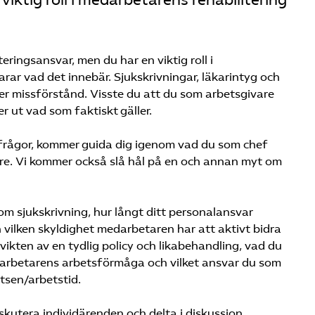
viktig roll i medarbetarens rehabilitering
eringsansvar, men du har en viktig roll i
rar vad det innebär. Sjukskrivningar, läkarintyg och
r missförstånd. Visste du att du som arbetsgivare
er ut vad som faktiskt gäller.
sofrågor, kommer guida dig igenom vad du som chef
re. Vi kommer också slå hål på en och annan myt om
m sjukskrivning, hur långt ditt personalansvar
h vilken skyldighet medarbetaren har att aktivt bidra
 vikten av en tydlig policy och likabehandling, vad du
darbetarens arbetsförmåga och vilket ansvar du som
tsen/arbetstid.
diskutera individärenden och delta i diskussion