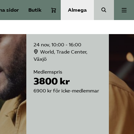
na sidor
Butik
Almega
Om Service­företagen
24 nov, 10:00 - 16:00
Branscher
World, Trade Center,
Växjö
Medlemspris
Medlemskap
3800 kr
6900 kr för icke-medlemmar
Auktorisation
Våra frågor