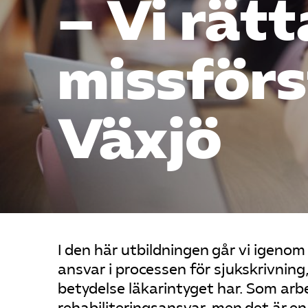
– Vi rätta
missför
Växjö
I den här utbildningen går vi igeno
ansvar i processen för sjukskrivning
betydelse läkarintyget har. Som arb