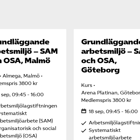
undläggande
Grundläggand
etsmiljö – SAM
arbetsmiljö – 
h OSA, Malmö
och OSA,
Göteborg
Almega, Malmö
emspris 3800 kr
Kurs
Arena Platinan, Götebo
 sep, 09:45 - 16:00
Medlemspris 3800 kr
betsmiljölagstiftningen
18 sep, 09:45 - 16:00
ystematiskt
rbetsmiljöarbete (SAM)
Arbetsmiljölagstiftn
ganisatorisk och social
Systematiskt
betsmiljö (OSA)
arbetsmiljöarbete