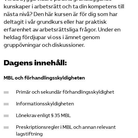
kunskaper i arbetsrätt och ta din kompetens till
Logga in på Arbetsgivarguiden
nästa nivå? Den här kursen är för dig som har
deltagit i vår grundkurs eller har praktisk
erfarenhet av arbetsrättsliga frågor. Under en
Sök på serviceforetagen.se
heldag fördjupar vi oss i ämnet genom
gruppövningar och diskussioner.
Press
Dagens innehåll:
In English
Om webbplatsen
MBL och förhandlingsskyldigheten
Beställ trycksaker
Primär och sekundär förhandlingsskyldighet
Informationsskyldigheten
Lönekrav enligt § 35 MBL
Preskriptionsregler i MBL och annan relevant
lagstiftning