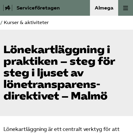
Serviceföretagen
Almega
/
Kurser & aktiviteter
Om Service­företagen
Branscher
Lönekartläggning i
praktiken – steg för
Medlemskap
steg i ljuset av
Auktorisation
lönetransparens­
Våra frågor
direktivet – Malmö
SRY
Bli medlem
Lönekartläggning är ett centralt verktyg för att