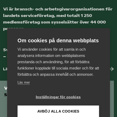
Vi är bransch- och arbetsgivar­organisationen för
landets service­företag, med totalt 1 250
medlems­företag som sysselsätter över 44 000
personer.
Om cookies på denna webbplats
Vi använder cookies för att samla in och
Sveriges nya basnäring
analysera information om webbplatsens
– landets främsta integrationsmotor.
prestanda och användning, för att förbättra
funktioner kopplade till sociala medier och för att
Läs mer om oss
förbättra och anpassa innehåll och annonser.
Läs mer
Vill du vara en del av
Serviceföretagen?
Inställningar för cookies
AVBÖJ ALLA COOKIES