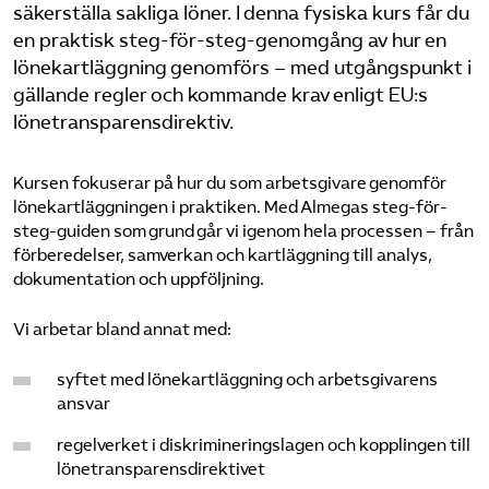
säkerställa sakliga löner. I denna fysiska kurs får du
en praktisk steg-för-steg-genomgång av hur en
Logga in på Arbetsgivarguiden
lönekartläggning genomförs – med utgångspunkt i
gällande regler och kommande krav enligt EU:s
Sök på serviceforetagen.se
lönetransparensdirektiv.
Kursen fokuserar på hur du som arbetsgivare genomför
Press
lönekartläggningen i praktiken. Med Almegas steg-för-
steg-guiden som grund går vi igenom hela processen – från
In English
förberedelser, samverkan och kartläggning till analys,
Om webbplatsen
dokumentation och uppföljning.
Beställ trycksaker
Vi arbetar bland annat med:
syftet med lönekartläggning och arbetsgivarens
ansvar
regelverket i diskrimineringslagen och kopplingen till
lönetransparensdirektivet