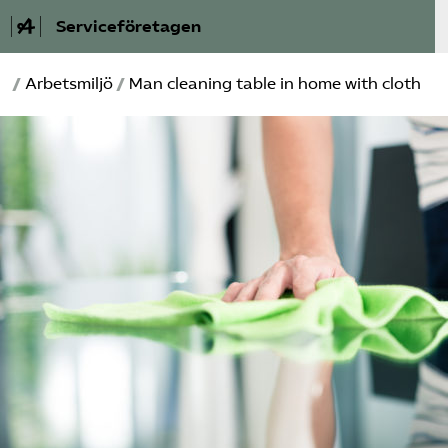
Serviceföretagen
/
Arbetsmiljö
/
Man cleaning table in home with cloth
Om Service­företagen
Branscher
Medlemskap
Auktorisation
Våra frågor
SRY
Bli medlem