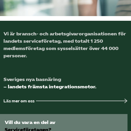
Logga in på Arbetsgivarguiden
Sök på serviceforetagen.se
Vi är bransch- och arbetsgivar­organisationen för
landets service­företag, med totalt 1 250
medlems­företag som sysselsätter över 44 000
Press
personer.
In English
Om webbplatsen
Sveriges nya basnäring
Beställ trycksaker
– landets främsta integrationsmotor.
Läs mer om oss
Vill du vara en del av
Serviceföretagen?