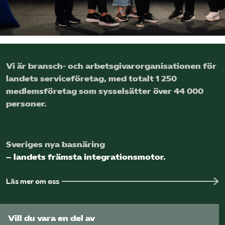
Logga in på Arbetsgivarguiden
Sök på serviceforetagen.se
Vi är bransch- och arbetsgivar­organisationen för
landets service­företag, med totalt 1 250
medlems­företag som sysselsätter över 44 000
Press
personer.
In English
Om webbplatsen
Beställ trycksaker
Sveriges nya basnäring
– landets främsta integrationsmotor.
Läs mer om oss
Vill du vara en del av