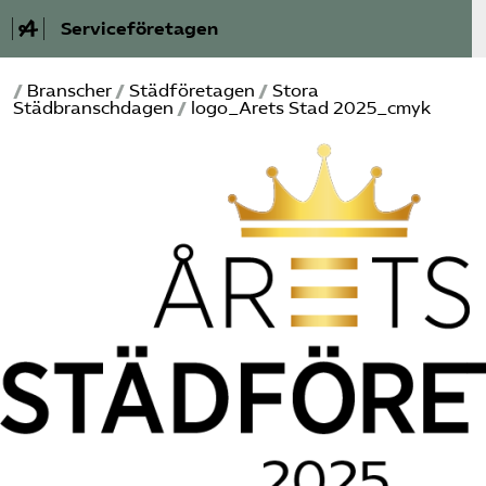
Serviceföretagen
/
Branscher
/
Städ­företagen
/
Stora
Om Service­företagen
Städbranschdagen
/
logo_Arets Stad 2025_cmyk
Branscher
Medlemskap
Auktorisation
Våra frågor
SRY
Bli medlem