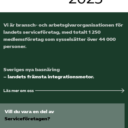
Logga in på Arbetsgivarguiden
Vi är bransch- och arbetsgivar­organisationen för
Sök på serviceforetagen.se
landets service­företag, med totalt 1 250
medlems­företag som sysselsätter över 44 000
personer.
Press
In English
Sveriges nya basnäring
Om webbplatsen
– landets främsta integrationsmotor.
Beställ trycksaker
Läs mer om oss
Vill du vara en del av
Serviceföretagen?