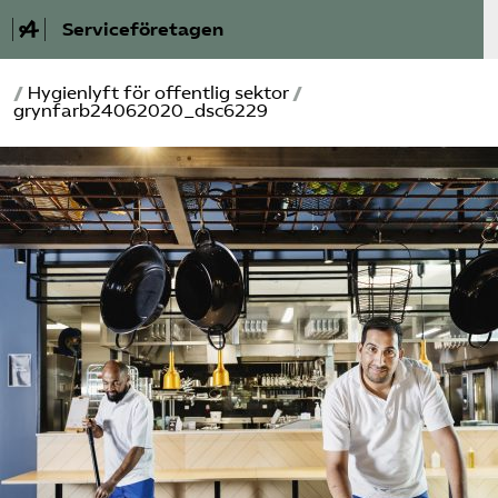
Serviceföretagen
/
Hygienlyft för offentlig sektor
/
Om Service­företagen
grynfarb24062020_dsc6229
Branscher
Medlemskap
Auktorisation
Våra frågor
SRY
Bli medlem