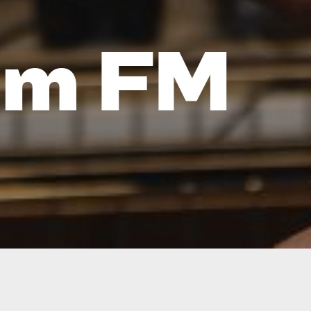
em
FM