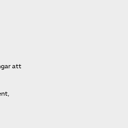
ngar att
ent,