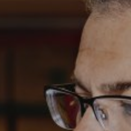
SRY
Bli medlem
Logga in på
Arbetsgivarguiden
Sök på serviceforetagen.se
Press
In English
Om webbplatsen
Beställ trycksaker