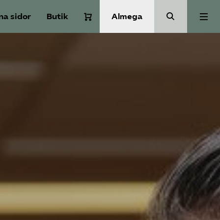
na sidor
Butik
Almega
Om Service­företagen
Branscher
Medlemskap
Auktorisation
Våra frågor