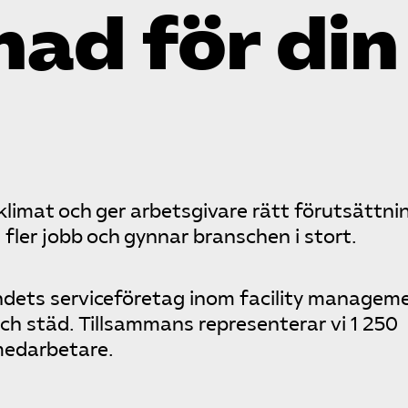
nad för din
klimat och ger arbetsgivare rätt förutsättni
fler jobb och gynnar branschen i stort.
dets serviceföretag inom facility managem
ch städ. Tillsammans representerar vi 1 250
edarbetare.