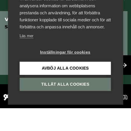
analysera information om webbplatsens
Logga in på Arbetsgivarguiden
prestanda och användning, för att förbättra
Vill du vara en del av
funktioner kopplade till sociala medier och för att
Serviceföretagen?
förbättra och anpassa innehåll och annonser.
Sök på serviceforetagen.se
Läs mer
Inställningar för cookies
Press
In English
Bli medlem
AVBÖJ ALLA COOKIES
Om webbplatsen
Beställ trycksaker
TILLÅT ALLA COOKIES