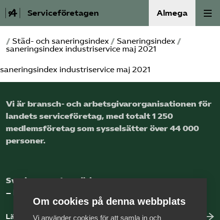
Serviceföretagen
Almega
/
Städ- och saneringsindex
/
Saneringsindex
/
Om Service­företagen
saneringsindex industriservice maj 2021
saneringsindex industriservice maj 2021
Branscher
Medlemskap
Vi är bransch- och arbetsgivar­organisationen för
landets service­företag, med totalt 1 250
Auktorisation
medlems­företag som sysselsätter över 44 000
personer.
Våra frågor
SRY
Sveriges nya basnäring
– landets främsta integrationsmotor.
Om cookies på denna webbplats
Bli medlem
Läs mer om oss
Vi använder cookies för att samla in och