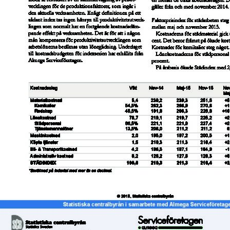
Logga in på Arbetsgivarguiden
Sök på serviceforetagen.se
Press
In English
Om webbplatsen
Beställ trycksaker