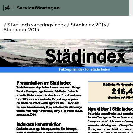
Serviceföretagen
/
Städ- och saneringsindex
/
Städindex 2015
/
Om Service­företagen
Städindex 2015
Branscher
Medlemskap
Auktorisation
Våra frågor
SRY
Bli medlem