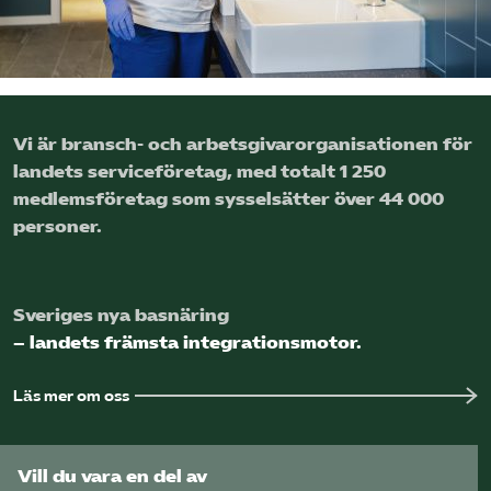
Logga in på Arbetsgivarguiden
Sök på serviceforetagen.se
Vi är bransch- och arbetsgivar­organisationen för
landets service­företag, med totalt 1 250
medlems­företag som sysselsätter över 44 000
Press
personer.
In English
Om webbplatsen
Beställ trycksaker
Sveriges nya basnäring
– landets främsta integrationsmotor.
Läs mer om oss
Vill du vara en del av