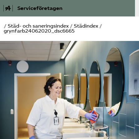
Serviceföretagen
/
Städ- och saneringsindex
/
Städindex
/
Om Service­företagen
grynfarb24062020_dsc6665
Branscher
Medlemskap
Auktorisation
Våra frågor
SRY
Bli medlem