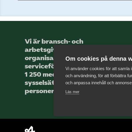
Vi är bransch- och
arbetsgivar­
organisationen för landets
Om cookies på denna w
service­företag, med totalt
Vi använder cookies för att samla
1 250 medlems­företag som
och användning, för att förbättra fun
sysselsätter över 44 000
och anpassa innehåll och annonse
personer.
Läs mer