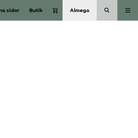
na sidor
Butik
Almega
Om Service­företagen
Branscher
Medlemskap
Auktorisation
Våra frågor