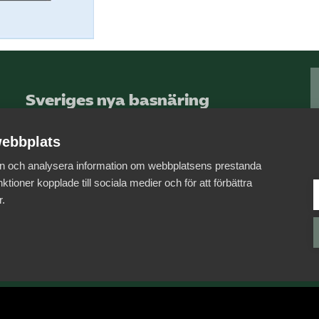
Sveriges nya basnäring
– landets främsta
integrationsmotor.
ebbplats
 in och analysera information om webbplatsens prestanda
Läs mer om oss
ktioner kopplade till sociala medier och för att förbättra
r.